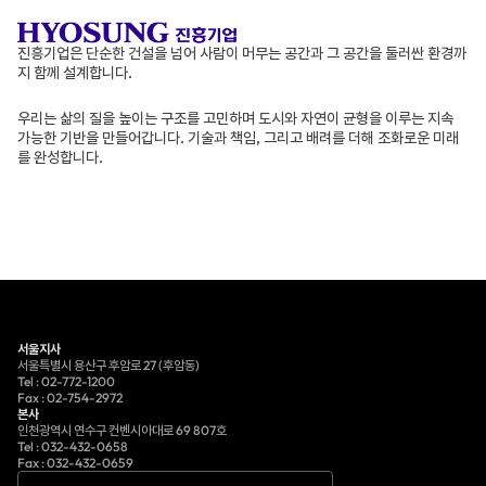
진흥기업은 단순한 건설을 넘어 사람이 머무는 공간과
그 공간을 둘러싼 환경까
지 함께 설계합니다.
우리는 삶의 질을 높이는 구조를 고민하며 도시와 자연이 균형을 이루는
지속
가능한 기반을 만들어갑니다. 기술과 책임, 그리고 배려를
더해 조화로운 미래
를 완성합니다.
서울지사
서울특별시 용산구 후암로 27 (후암동)
Tel : 02-772-1200
Fax : 02-754-2972
본사
인천광역시 연수구 컨벤시아대로 69 807호
Tel : 032-432-0658
Fax : 032-432-0659