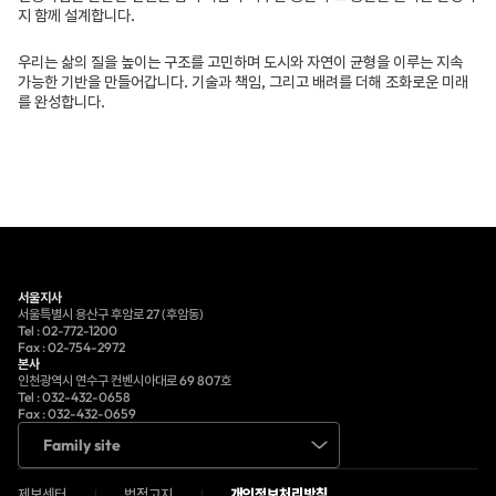
지 함께 설계합니다.
우리는 삶의 질을 높이는 구조를 고민하며 도시와 자연이 균형을 이루는
지속
가능한 기반을 만들어갑니다. 기술과 책임, 그리고 배려를
더해 조화로운 미래
를 완성합니다.
서울지사
서울특별시 용산구 후암로 27 (후암동)
Tel : 02-772-1200
Fax : 02-754-2972
본사
인천광역시 연수구 컨벤시아대로 69 807호
Tel : 032-432-0658
Fax : 032-432-0659
Family site
제보센터
법적고지
개인정보처리방침